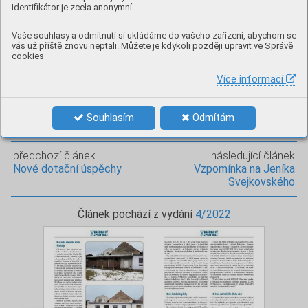
Identifikátor je zcela anonymní.
v případě záchytu pejska. Ne vždy se nám daří ztotožnit
čipy a umístění v obecním kotci se zbytečně prodlužuje.
Vaše souhlasy a odmítnutí si ukládáme do vašeho zařízení, abychom se
Děkujeme.
vás už příště znovu neptali. Můžete je kdykoli později upravit ve Správě
Od ledna 2023 budou probíhat stavební práce na
cookies
rekonstrukci zdravotního střediska. Občany budeme
Více informací
průběžně informovat o případných omezeních
a podrobnější informace přineseme v následujícím vydání
Drásovského zpravodaje.
Souhlasím
Odmítám
předchozí článek
následující článek
Nové dotační úspěchy
Vzpomínka na Jeníka
Svejkovského
Článek pochází z vydání
4/2022