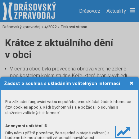
Drásov.cz
Aktuality
Drásovský zpravodaj
»
4/2022
»
Tisková strana
Krátce z aktuálního dění
v obci
V centru obce byla provedena obnova veřejné zeleně
pod kostelem kolem studny. Keře, které bránily výhledu
při výjezdu z parkoviště byly nahrazeny záhonem
Žádost o souhlas s ukládáním volitelných informací
z půdopokryvných růží.
Pracujeme na rozšíření Z-Boxu č. ev. 32 na drásovském
Pro základní fungování webu nepotřebujeme ukládat žádné informace
náměstí. Rozšíření bylo vzhledem k převisu poptávky
(tzv. cookies apod.). Rádi bychom vás ale požádali o souhlas s
přislíbeno na přelomu roku, popř. v průběhu ledna.
uložením volitelných informací:
Zahájili jsme projekční práce na instalaci fotovoltaických
elektráren na střechách obecních budov.
Anonymní unikátní ID
Prosíme majitele pejsků, aby pokud možno napsali na
Díky němu příště poznáme, že se jedná o stejné zařízení, a
obojky svých mazlíků tel. číslo, na které je možné volat
budeme tak moci přesněji vyhodnotit návštěvnost.