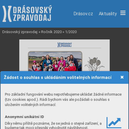
Drásov.cz
Aktuality
Drásovský zpravodaj
»
Ročník 2020
»
1/2020
Žádost o souhlas s ukládáním volitelných informací
Pro základní fungování webu nepotřebujeme ukládat žádné informace
(tzv. cookies apod.). Rádi bychom vás ale požádali o souhlas s
uložením volitelných informací:
Anonymní unikátní ID
Díky němu příště poznáme, že se jedná o stejné zařízení, a
Úr
y
v
ek z repor
t
u 
budeme tak moci přesněji vyhodnotit návštěvnost.
–
 c
e
l
k
e
m
 13
.16
0
 Kč
 po
p
u
t
u
j
e
 n
a
 no
v
o
u
 s
p
o
r
to
v
-
1. 
5
. 
20
19 
(.
..) 
„
R
áda 
byc
h
zm
í
n
i
la
, 
ž
e 
smy
s
- 