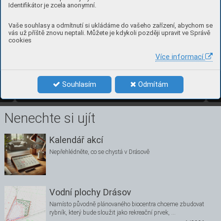
Identifikátor je zcela anonymní.
Vaše souhlasy a odmítnutí si ukládáme do vašeho zařízení, abychom se
vás už příště znovu neptali. Můžete je kdykoli později upravit ve Správě
cookies
Více informací
4
číslo 1, bře
zen 2021
Souhlasím
Odmítám
1/2021
4
Nenechte si ujít
Kalendář akcí
Nepřehlédněte, co se chystá v Drásově
Vodní plochy Drásov
Namísto původně plánovaného biocentra chceme zbudovat
rybník, který bude sloužit jako rekreační prvek, …