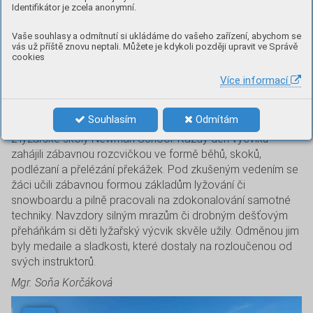
Identifikátor je zcela anonymní.
Díky velkému zájmu ze strany rodičů a žáků druhých až
Vaše souhlasy a odmítnutí si ukládáme do vašeho zařízení, abychom se
pátých ročníků zajistila letos naše škola dva lyžařské kurzy
vás už příště znovu neptali. Můžete je kdykoli později upravit ve Správě
v Olešnici na Moravě. Kurz pro žáky druhých a třetích
cookies
ročníků se uskutečnil ve dnech 6.–9. 2. 2023, kurz pro žáky
Více informací
čtvrtých a pátých ročníků proběhl ve dnech 14.–17. 2.
2023.
Souhlasím
Odmítám
Jako každý rok se našich žáků ujali zkušení instruktoři
z lyžařské školy Newman School. Každý den výcviku
zahájili zábavnou rozcvičkou ve formě běhů, skoků,
podlézaní a přelézání překážek. Pod zkušeným vedením se
žáci učili zábavnou formou základům lyžování či
snowboardu a pilně pracovali na zdokonalování samotné
techniky. Navzdory silným mrazům či drobným dešťovým
přeháňkám si děti lyžařský výcvik skvěle užily. Odměnou jim
byly medaile a sladkosti, které dostaly na rozloučenou od
svých instruktorů.
Mgr. Soňa Korčáková