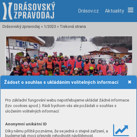
Drásov.cz
Aktuality
Drásovský zpravodaj
»
1/2023
»
Tisková strana
Žádost o souhlas s ukládáním volitelných informací
Pro základní fungování webu nepotřebujeme ukládat žádné informace
(tzv. cookies apod.). Rádi bychom vás ale požádali o souhlas s
uložením volitelných informací:
Anonymní unikátní ID
Lyžařský kurz Olešnice
Díky němu příště poznáme, že se jedná o stejné zařízení, a
budeme tak moci přesněji vyhodnotit návštěvnost.