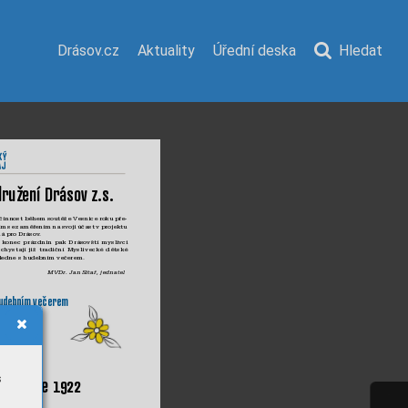
Drásov.cz
Aktuality
Úřední deska
Hledat
dr
u
ž
ení
 Dr
á
so
v z
.s. 
č
i
n
nost běhe
m sou
t
ěže V
esn
ice ro
ku pře
-
ím 
se 
za
měřen
í
m 
n
a 
svoji 
úč
ast 
v 
proj
ektu 
á pro Drásov
. 
 
kon
ec 
prázdni
n 
pa
k 
D
rásovš
tí 
myslivci 
chysta
jí 
již 
trad
ič
n
í 
Myslivecké 
dětské
l
edne s hudeb
n
í
m 
večerem. 
M
V
Dr
. 
Ja
n S
íta
ř
, jed
natel
 
udebním v
ečerem
d 13 hod. 
 v Dr
áso
v
ě 
s
e
 v r
oce 1
922