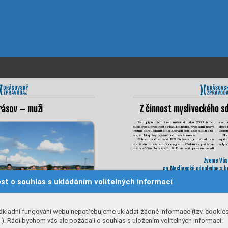
ráso
v
 – mu
ž
i
Z čin
nos
t
 m
y
s
li
v
eck
ého s
Za 
up
lynulých 
šest 
mě
síců 
roku 
2022 
toho 
svoji 
drásov
št
í 
myslivci 
z
vládl
i 
m
noho. 
Vysadil
i 
nov
ý 
devš
remízek v 
lokal
itě n
a K
ovadlech a dopln
i
l
i stá
-
Zelen
vaj
ící biopásy v
ýsad
bou nové meze.
Na
M
imo 
t
o 
členové 
M
S 
D
rásov 
pomá
ha
l
i 
se
opět 
zaj
iš
těn
í
m 
a
kce 
m
ik
roregion
u 
Čebín
ka 
poř
áda
-
odpo
né 
ve 
Všechov
icích
. 
V 
Drásově 
preze
ntoval
i 
Z
v
eme
 V
ás
na M
y
s
li
v
eck
é odpoledne s h
konané
 27
/8/2022 o
st o souhlas s ukládáním volitelných informací
na m
y
sl
i
v
eck
é cha
t
ě
ákladní fungování webu nepotřebujeme ukládat žádné informace (tzv. cookie
Co s
e p
sa
lo v
 k
r
onic
). Rádi bychom vás ale požádali o souhlas s uložením volitelných informací: