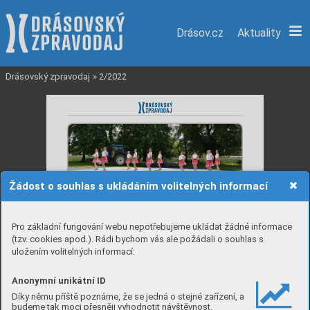
Drásov.cz
Aktuality
Drásovský zpravodaj
»
2/2022
Žádost o souhlas s ukládáním volitelných informací
Pro základní fungování webu nepotřebujeme ukládat žádné informace
(tzv. cookies apod.). Rádi bychom vás ale požádali o souhlas s
uložením volitelných informací:
Anonymní unikátní ID
Díky němu příště poznáme, že se jedná o stejné zařízení, a
budeme tak moci přesněji vyhodnotit návštěvnost.