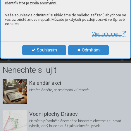
Identifikátor je zcela anonymní.
Vaše souhlasy a odmítnutí si ukládáme do vašeho zařízení, abychom se
vás už příště znovu neptali. Můžete je kdykoli později upravit ve Správě
cookies
Více informací
4
číslo 2, červ
en 2022
Souhlasím
Odmítám
2/2022
4
Nenechte si ujít
Kalendář akcí
Nepřehlédněte, co se chystá v Drásově
Vodní plochy Drásov
Namísto původně plánovaného biocentra chceme zbudovat
rybník, který bude sloužit jako rekreační prvek, …