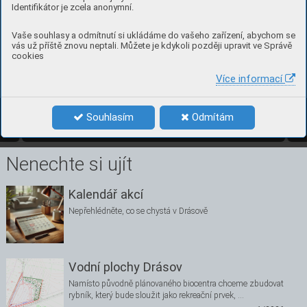
Identifikátor je zcela anonymní.
budově. 
Dá
le 
jsem 
zpracoval
a 
a 
po
-
dala žád
ost
 o 
ﬁnančn
í příspě
-
vek 
na 
v
ýstavbu 
Drásovské
cha
lou
pky 
smě
řovanou 
k 
na
še
-
m
u 
mís
tním
u 
po
dniku 
Inn
om
o
-
tics s.r
.o Drásov
, který žádosti 
Vaše souhlasy a odmítnutí si ukládáme do vašeho zařízení, abychom se
v
yh
ověl 
a 
d
ne 
1
7
. 
4. 
202
5 
po
-
sk
y
t
l 
n
a 
v
ý
stavbu 
Drásovské 
vás už příště znovu neptali. Můžete je kdykoli později upravit ve Správě
chal
ou
pky
úč
elovou 
dotaci 
ve 
v
ý
š
i
5
0
0
0
0
0
K
č
.
Z
a
t
u
t
o
d
o
t
a
c
i
cookies
velm
i dě
k
uj
i. 
Více informací
4
číslo 2, červ
en 2025
Souhlasím
Odmítám
2/2025
4
Nenechte si ujít
Kalendář akcí
Nepřehlédněte, co se chystá v Drásově
Vodní plochy Drásov
Namísto původně plánovaného biocentra chceme zbudovat
rybník, který bude sloužit jako rekreační prvek, …