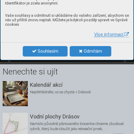
Identifikátor je zcela anonymní.
Vaše souhlasy a odmítnutí si ukládáme do vašeho zařízení, abychom se
vás už příště znovu neptali. Můžete je kdykoli později upravit ve Správě
cookies
Více informací
3
čísl
o 3, ří
jen 201
9 
Souhlasím
Odmítám
3/2019
3
Nenechte si ujít
Kalendář akcí
Nepřehlédněte, co se chystá v Drásově
Vodní plochy Drásov
Namísto původně plánovaného biocentra chceme zbudovat
rybník, který bude sloužit jako rekreační prvek, …