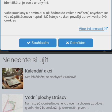
Identifikátor je zcela anonymní.
Vaše souhlasy a odmítnutí si ukládáme do vašeho zařízení, abychom se
vás už příště znovu neptali. Můžete je kdykoli později upravit ve Správě
cookies
Sál
T
erasa
Více informací
1
Souhlasím
Odmítám
3/2019
1
Nenechte si ujít
Kalendář akcí
Nepřehlédněte, co se chystá v Drásově
Vodní plochy Drásov
Namísto původně plánovaného biocentra chceme zbudovat
rybník, který bude sloužit jako rekreační prvek, …