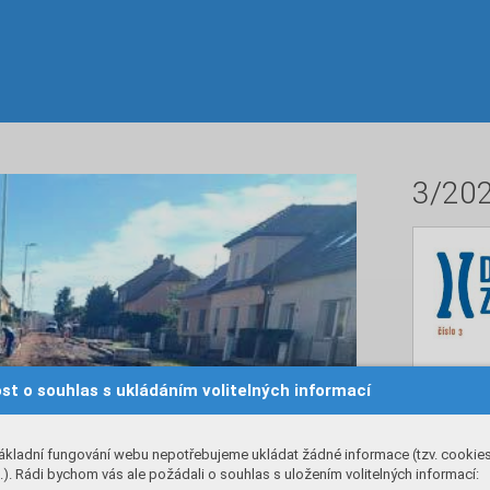
3/20
st o souhlas s ukládáním volitelných informací
ákladní fungování webu nepotřebujeme ukládat žádné informace (tzv. cookie
). Rádi bychom vás ale požádali o souhlas s uložením volitelných informací: