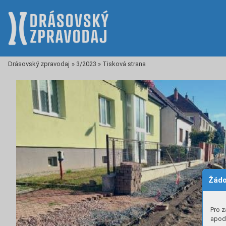
Drásovský zpravodaj
»
3/2023
»
Tisková strana
Žádo
Pro z
apod.