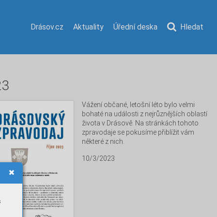
Drásov.cz
Aktuality
Úřední deska
Hledat
23
Vážení občané, letošní léto bylo velmi 
bohaté na události z nejrůznějších oblastí 
života v Drásově. Na stránkách tohoto 
zpravodaje se pokusíme přiblížit vám 
některé z nich.
10/3/2023
s