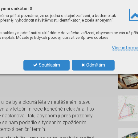
ymní unikátní ID
němu příště poznáme, že se jedná o stejné zařízení, a budeme tak
přesněji vyhodnotit návštěvnost. Identifikátor je zcela anonymní.
souhlasy a odmítnutí si ukládáme do vašeho zařízení, abychom se vás už příš
 neptali. Můžete je kdykoli později upravit ve Správě cookies
Více inform
Nenec
Souhlasím
Odmítám
 ulice byla dlouhá léta v neutěšeném stavu.
 a v letošním roce konečně i elektřina. I to
me naplánovali tak, abychom ji přes prázdniny
To se nám podařilo s týdenním zpožděním.
ento šibeniční termín.