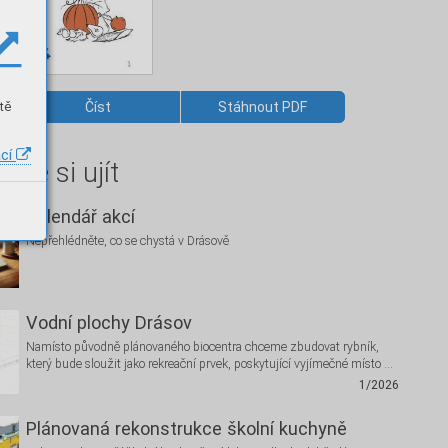
tě
Číst
Stáhnout PDF
ací
hte si ujít
Kalendář akcí
Nepřehlédněte, co se chystá v Drásově
Vodní plochy Drásov
Namísto původně plánovaného biocentra chceme zbudovat rybník,
který bude sloužit jako rekreační prvek, poskytující vyjímečné místo …
1/2026
Plánovaná rekonstrukce školní kuchyně