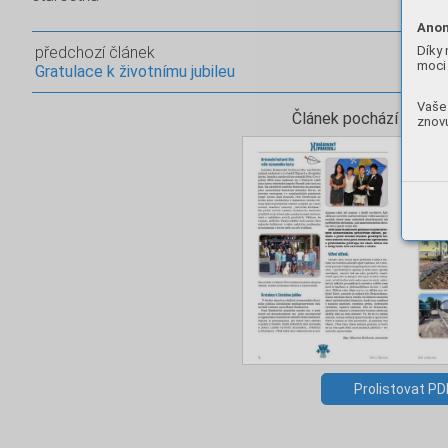
Anon
Díky 
předchozí článek
moci 
Gratulace k životnímu jubileu
Vaše 
Článek pochází z vydá
znovu
Prolistovat PD