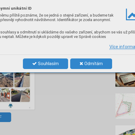
ymní unikátní ID
němu příště poznáme, že se jedná o stejné zařízení, a budeme tak
následující článek
přesněji vyhodnotit návštěvnost. Identifikátor je zcela anonymní.
Rekonstrukce ulice Školní
souhlasy a odmítnutí si ukládáme do vašeho zařízení, abychom se vás už příš
ní
3/2023
 neptali. Můžete je kdykoli později upravit ve Správě cookies
Více inform
Nenec
Souhlasím
Odmítám
F