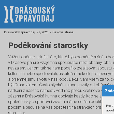
Drásovský zpravodaj
»
3/2023
»
Tisková strana
Poděkování starostky
Vážení občané, letošní léto, které bylo poměrně rušné a bo
v Drásově panuje vzájemná spolupráce mezi občany, obcí, i 
navzájem. Jenom tak se nám podařilo zrealizovat spoustu kr
kulturních nebo sportovních, uskutečnit několik prospěšnýc
a příjemnějšímu životu v naší obci. Děkuji vám všem za to, c
být Drásovákem. Často slýchám slova chvály od občanů okol
nadšeni z našeho náměstí, vodního prvku, květinové výzdoby
Žádo
zázemí a Drásovská humna obdivuje každý, kdo se sem dos
společenský a sportovní život a máme se čím pochlubit, je
Pro z
podzim a budu se na vás opět těšit na stránkách příštího –
apod.
starostka