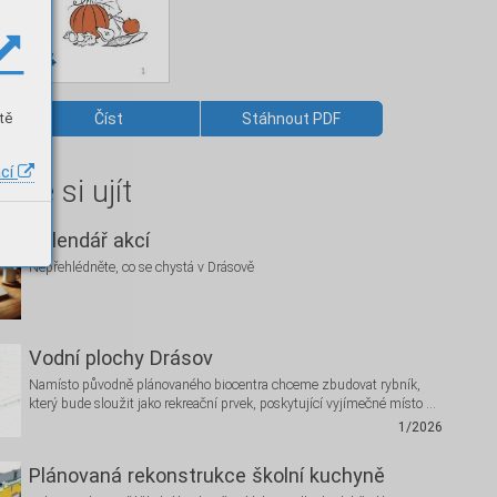
tě
Číst
Stáhnout PDF
ací
hte si ujít
Kalendář akcí
Nepřehlédněte, co se chystá v Drásově
Vodní plochy Drásov
Namísto původně plánovaného biocentra chceme zbudovat rybník,
který bude sloužit jako rekreační prvek, poskytující vyjímečné místo …
1/2026
Plánovaná rekonstrukce školní kuchyně