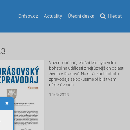
Drásov.cz
Aktuality
Úřední deska
Hledat
23
Vážení občané, letošní léto bylo velmi 
bohaté na události z nejrůznějších oblastí 
života v Drásově. Na stránkách tohoto 
zpravodaje se pokusíme přiblížit vám 
některé z nich.
10/3/2023
s