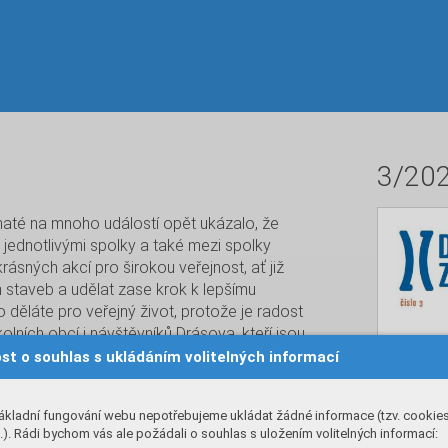
3/20
haté na mnoho událostí opět ukázalo, že
jednotlivými spolky a také mezi spolky
ásných akcí pro širokou veřejnost, ať již
h staveb a udělat zase krok k lepšímu
o děláte pro veřejný život, protože je radost
ních obcí i návštěvníků Drásova, kteří jsou
, úpravy záhonů, líbí se Drásovka, sportovní
st o souhlas s ukládáním volitelných informací
taví. To, že to tu máme krásné, máme bohatý
 zásluha vás všech. Přeji vám všem krásný
ákladní fungování webu nepotřebujeme ukládat žádné informace (tzv. cookie
 vánočního zpravodaje. Mgr. Martina Bočková,
). Rádi bychom vás ale požádali o souhlas s uložením volitelných informací: