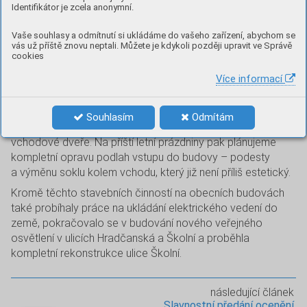
Současně s rekonstrukcí zdravotního střediska probíhá
Identifikátor je zcela anonymní.
také rekonstrukce vedlejšího objektu bývalé kotelny, ve
kterém se nachází provozovna kadeřnictví a sklady. Tento
Vaše souhlasy a odmítnutí si ukládáme do vašeho zařízení, abychom se
objekt je rekonstruován ve stejném architektonickém
vás už příště znovu neptali. Můžete je kdykoli později upravit ve Správě
cookies
provedení jako zdravotní středisko.
Více informací
Rozsáhlé stavební práce probíhaly o prázdninách také
v hlavní budově naší základní školy, kde proběhla kompletní
rekonstrukce otopné soustavy a výměna oken na západní
Souhlasím
Odmítám
straně budovy školy. Vyměněny byly také původní dřevěné
vchodové dveře. Na příští letní prázdniny pak plánujeme
kompletní opravu podlah vstupu do budovy – podesty
a výměnu soklu kolem vchodu, který již není příliš estetický.
Kromě těchto stavebních činností na obecních budovách
také probíhaly práce na ukládání elektrického vedení do
země, pokračovalo se v budování nového veřejného
osvětlení v ulicích Hradčanská a Školní a proběhla
kompletní rekonstrukce ulice Školní.
následující článek
Slavnostní předání ocenění