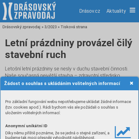
Drásov.cz
Aktuality
Drásovský zpravodaj
»
3/2023
»
Tisková strana
Letní prázdniny provázel čilý
stavební ruch
Letošní letní prázdniny se nesly v duchu stavební činnosti.
Naše současná největší stavba – zdravotní středisko
pokračuje dle plánu. Pracuje se zejména na obvodovém
Žádost o souhlas s ukládáním volitelných informací
plášti budovy a současně probíhá výstavba podkrovních
bytů. Souběžně s tím připravujeme výběrová řízení na ty
Pro základní fungování webu nepotřebujeme ukládat žádné informace
stavební práce, které nebyly součástí původní zakázky
(tzv. cookies apod.). Rádi bychom vás ale požádali o souhlas s
a těmi jsou např. kompletní výměna elektroinstalace, nová
uložením volitelných informací:
vzduchotechnika, rozvody slaboproudu, renovace podlah,
výměna dveří a zárubní a další. Tyto vnitřní stavební práce
Anonymní unikátní ID
budou probíhat v průběhu zimních měsíců.
Díky němu příště poznáme, že se jedná o stejné zařízení, a
budeme tak moci přesněji vyhodnotit návštěvnost.