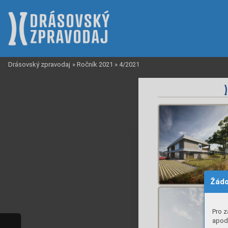
Drásovský zpravodaj
»
Ročník 2021
»
4/2021
Žádo
Pro z
apod.