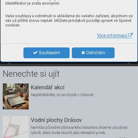
Identifikátor je zcela anonymní.
Vaše souhlasy a odmítnutí si ukládáme do vašeho zařízení, abychom se
vás už příště znovu neptali. Můžete je kdykoli později upravit ve Správě
Drá
sovsk
ý zpravod
aj – 
č
tv
r
t
letn
í
k. M
í
sto v
yd
án
í – Drá
sov
.
Vydáno 16. p
rosi
nce 20
21. 
E
vi
denčn
í č
ís
lo M
K ČR E 2161
7. 
cookies
Vydává mě
sty
s D
ráso
v
, D
rá
sov č
. 61, IČ 0
02
81
727
.
Ti
sk R
eprocentr
u
m a.
s., Bl
an
sko.
Více informací
25
číslo 4, pro
sinec 2021 
Souhlasím
Odmítám
4/2021
25
Nenechte si ujít
Kalendář akcí
Nepřehlédněte, co se chystá v Drásově
Vodní plochy Drásov
Namísto původně plánovaného biocentra chceme zbudovat
rybník, který bude sloužit jako rekreační prvek, …