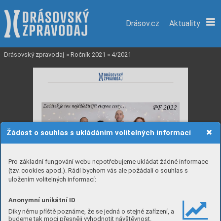
Drásov.cz
Aktuality
Drásovský zpravodaj
»
Ročník 2021
»
4/2021
Žádost o souhlas s ukládáním volitelných informací
Pro základní fungování webu nepotřebujeme ukládat žádné informace
(tzv. cookies apod.). Rádi bychom vás ale požádali o souhlas s
uložením volitelných informací:
Anonymní unikátní ID
Díky němu příště poznáme, že se jedná o stejné zařízení, a
budeme tak moci přesněji vyhodnotit návštěvnost.