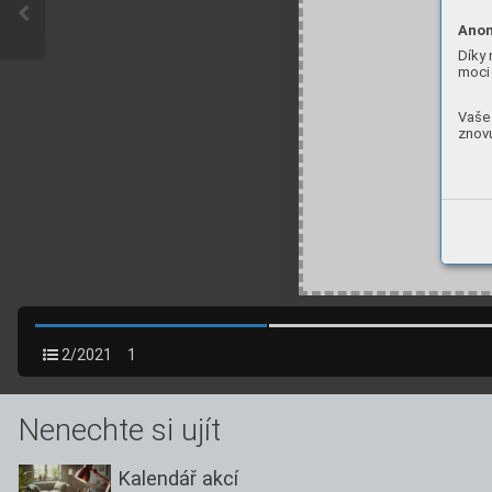
Anon
Díky 
moci 
Vaše 
znovu
2/2021
1
Nenechte si ujít
Kalendář akcí