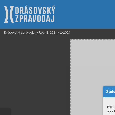
Drásovský zpravodaj
»
Ročník 2021
»
2/2021
Žádo
Pro z
apod.