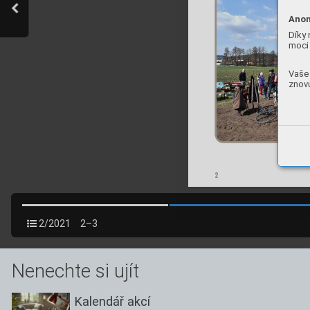
Anon
Díky 
moci 
Vaše 
znovu
2
2/2021
2–3
Nenechte si ujít
Kalendář akcí