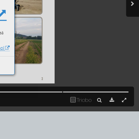
tě
ací
3