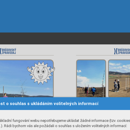
st o souhlas s ukládáním volitelných informací
ákladní fungování webu nepotřebujeme ukládat žádné informace (tzv. cookie
). Rádi bychom vás ale požádali o souhlas s uložením volitelných informací: