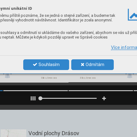
ymní unikátní ID
němu příště poznáme, že se jedná o stejné zařízení, a budeme tak
přesněji vyhodnotit návštěvnost. Identifikátor je zcela anonymní.
souhlasy a odmítnutí si ukládáme do vašeho zařízení, abychom se vás už příš
 neptali. Můžete je kdykoli později upravit ve Správě cookies
Více inform
Souhlasím
Odmítám
číslo 2, červ
en 2021
číslo 2, červ
en 2021 
Vodní plochy Drásov