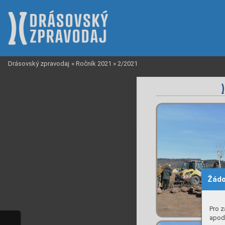
Drásovský zpravodaj
»
Ročník 2021
»
2/2021
Žádo
Pro z
apod.