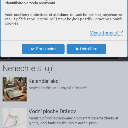
Identifikátor je zcela anonymní.
Vaše souhlasy a odmítnutí si ukládáme do vašeho zařízení, abychom se
vás už příště znovu neptali. Můžete je kdykoli později upravit ve Správě
cookies
Drá
sov
sk
ý zpravodaj – čt
v
r
tlet
n
í
k. M
ís
to v
yd
án
í – Drá
sov
. Vydáno 25
. čer
v
n
a 2021. Ev
idenč
n
í č
ísl
o M
K ČR E 2161
7
. 
Vydává mě
sty
s D
ráso
v
, 
Dr
ásov 
č. 61, IČ 0
0
281
727
. T
i
sk Reproc
entr
um 
a.s
., Bla
ns
ko.
Více informací
10
číslo 2, červ
en 2021
Souhlasím
Odmítám
2/2021
10
Nenechte si ujít
Kalendář akcí
Nepřehlédněte, co se chystá v Drásově
Vodní plochy Drásov
Namísto původně plánovaného biocentra chceme zbudovat
rybník, který bude sloužit jako rekreační prvek, …