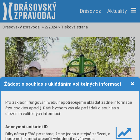
Drásov.cz
Aktuality
Drásovský zpravodaj
»
2/2024
»
Tisková strana
Žádost o souhlas s ukládáním volitelných informací
Pro základní fungování webu nepotřebujeme ukládat žádné informace
(tzv. cookies apod.). Rádi bychom vás ale požádali o souhlas s
uložením volitelných informací:
Anonymní unikátní ID
Díky němu příště poznáme, že se jedná o stejné zařízení, a
budeme tak moci přesněji vyhodnotit návštěvnost.