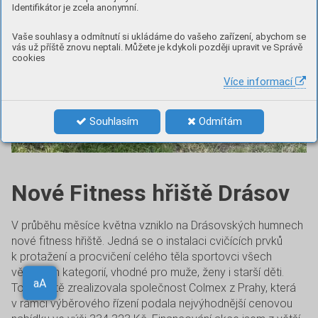
Identifikátor je zcela anonymní.
Vaše souhlasy a odmítnutí si ukládáme do vašeho zařízení, abychom se
vás už příště znovu neptali. Můžete je kdykoli později upravit ve Správě
cookies
Více informací
Souhlasím
Odmítám
Nové Fitness hřiště Drásov
V průběhu měsíce května vzniklo na Drásovských humnech
nové fitness hřiště. Jedná se o instalaci cvičících prvků
k protažení a procvičení celého těla sportovci všech
věkových kategorií, vhodné pro muže, ženy i starší děti.
Toto hřiště zrealizovala společnost Colmex z Prahy, která
Aa
v rámci výběrového řízení podala nejvýhodnější cenovou
aA