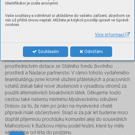
Identifikátor je zcela anonymní.
Dne 26. 4. 2024 se sešli zaměstnanci našeho obecního
Vaše souhlasy a odmítnutí si ukládáme do vašeho zařízení, abychom se
úřadu, pracovníci technického úseku a zástupci vedení
vás už příště znovu neptali. Můžete je kdykoli později upravit ve Správě
cookies
obce, aby pod odborným dozorem předsedy komise
životního prostředí při Radě městyse Drásov vysadili
Více informací
obecní alej hrušní směrem od komunitních stromů podél
polní cesty na Malhostovice. Zde jsme vysadili cca 30 ks
Souhlasím
Odmítám
hrušní různých odrůd a 4 duby. Celkové náklady na tuto akci
činily 92 050 Kč, přičemž celou částku jsme získali
prostřednictvím dotace ze Státního fondu životního
prostředí a Nadace partnerství. V rámci tohoto vydařeného
teambuildingu jsme kromě utužení přátelských a pracovních
vztahů získali také nové zkušenosti s výsadbou stromů za
použití alternativních bioaktivních látek. Děkujeme touto
cestou také našemu místnímu Mysliveckému sdružení
Drásov za to, že nám po práci na myslivecké chatě
připravili malé občerstvení. Snad si za pár let budeme moci
dopřát příjemnou procházku komunitní alejí do sousedních
Malhostovic k Bučkovu mlýnu podél hrušní, které by měly
nést ovoce od léta do podzimu.