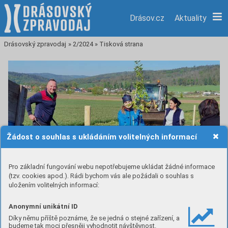
Drásov.cz
Aktuality
Drásovský zpravodaj
»
2/2024
»
Tisková strana
Žádost o souhlas s ukládáním volitelných informací
Pro základní fungování webu nepotřebujeme ukládat žádné informace
(tzv. cookies apod.). Rádi bychom vás ale požádali o souhlas s
uložením volitelných informací:
Anonymní unikátní ID
Díky němu příště poznáme, že se jedná o stejné zařízení, a
Výsadba obecní aleje hrušní
budeme tak moci přesněji vyhodnotit návštěvnost.