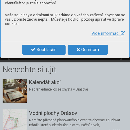
k
a
t
e
g
o
r
i
í
a
d
á
t
j
i
m
t
a
-
Identifikátor je zcela anonymní.
k
o
vý 
zákl
ad, 
kter
ý
potřebuj
í 
a 
z
vláda
jí. 
A 
v 
neposlední 
řadě 
je nadchnout do da
l
-
ších let vole
jbalu.
Vaše souhlasy a odmítnutí si ukládáme do vašeho zařízení, abychom se
za kolek
tiv t
r
enér
ů 
m
i
n
ivo
le
jb
a
l
u 
Tea S
tudn
ic
ová
vás už příště znovu neptali. Můžete je kdykoli později upravit ve Správě
cookies
T
ý
my ba
rev
né
ho mi
n
ivole
jba
lu př
i soutě
ž
n
í
m tur
naji v Brně
Více informací
9
čísl
o 3, zář
í 202
4 
Souhlasím
Odmítám
3/2024
9
Nenechte si ujít
Kalendář akcí
Nepřehlédněte, co se chystá v Drásově
Vodní plochy Drásov
Namísto původně plánovaného biocentra chceme zbudovat
rybník, který bude sloužit jako rekreační prvek, …